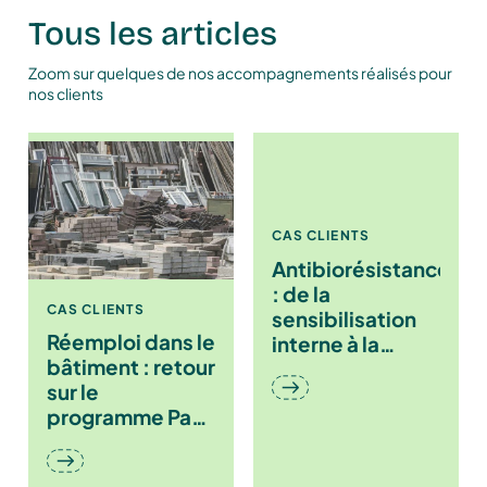
Tous les articles
Zoom sur quelques de nos accompagnements réalisés pour
nos clients
CAS CLIENTS
Antibiorésistance
: de la
CAS CLIENTS
sensibilisation
Réemploi dans le
interne à la
bâtiment : retour
mobilisation
sur le
mondiale : la
programme Pass
« Fresque de
Ready to
sensibilisation à
Circular
l’antibiorésistance ».