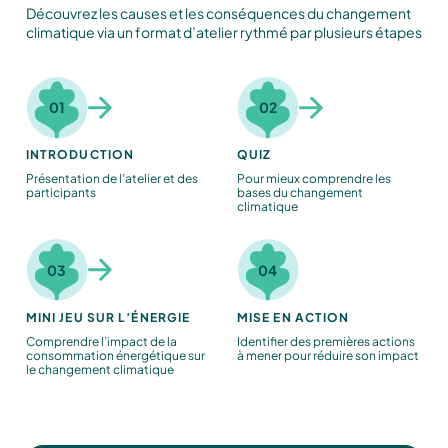
Découvrez les causes et les conséquences du changement
climatique via un format d’atelier rythmé par plusieurs étapes
01
02
INTRODUCTION
QUIZ
Présentation de l’atelier et des
Pour mieux comprendre les
participants
bases du changement
climatique
03
04
MINI JEU SUR L’ÉNERGIE
MISE EN ACTION
Comprendre l’impact de la
Identifier des premières actions
consommation énergétique sur
à mener pour réduire son impact
le changement climatique