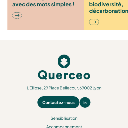
avec des mots simples !
biodiversité,
décarbonation
l’agriculture f
enjeux de la tr
écologique »
L'Ellipse, 29 Place Bellecour, 69002 Lyon
Contactez-nous
Sensibilisation
Accompagnement