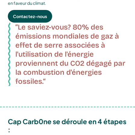
en faveur du climat.
Contactez-nous
“Le
saviez-vous?
80%
des
émissions
mondiales
de
gaz
à
effet
de
serre
associées
à
l'utilisation
de
l'énergie
proviennent
du
CO2
dégagé
par
la
combustion
d'énergies
fossiles.“
Cap Carb0ne se déroule en 4 étapes
: