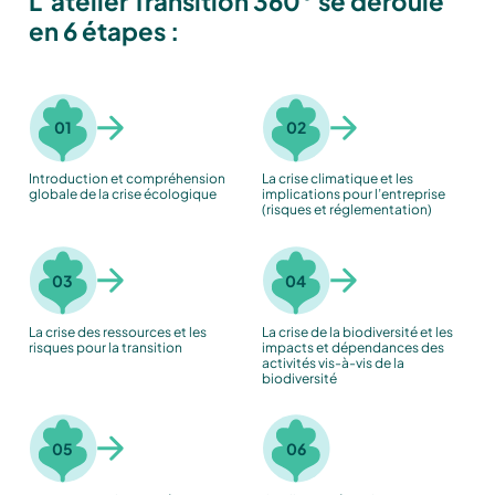
L’atelier Transition 360° se déroule
en 6 étapes :
01
02
Introduction et compréhension
La crise climatique et les
globale de la crise écologique
implications pour l’entreprise
(risques et réglementation)
03
04
La crise des ressources et les
La crise de la biodiversité et les
risques pour la transition
impacts et dépendances des
activités vis-à-vis de la
biodiversité
05
06