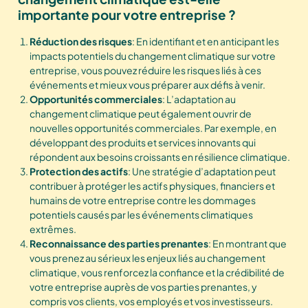
importante pour votre entreprise ?
Réduction des risques
: En identifiant et en anticipant les
impacts potentiels du changement climatique sur votre
entreprise, vous pouvez réduire les risques liés à ces
événements et mieux vous préparer aux défis à venir.
Opportunités commerciales
: L’adaptation au
changement climatique peut également ouvrir de
nouvelles opportunités commerciales. Par exemple, en
développant des produits et services innovants qui
répondent aux besoins croissants en résilience climatique.
Protection des actifs
: Une stratégie d’adaptation peut
contribuer à protéger les actifs physiques, financiers et
humains de votre entreprise contre les dommages
potentiels causés par les événements climatiques
extrêmes.
Reconnaissance des parties prenantes
: En montrant que
vous prenez au sérieux les enjeux liés au changement
climatique, vous renforcez la confiance et la crédibilité de
votre entreprise auprès de vos parties prenantes, y
compris vos clients, vos employés et vos investisseurs.