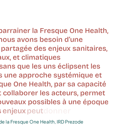
parrainer
la
Fresque
One
Health,
nous
avons
besoin
d’une
partagée
des
enjeux
sanitaires,
ux,
et
climatiques
sans
que
les
uns
éclipsent
les
s
une
approche
systémique
et
que
One
Health,
par
sa
capacité
t
collaborer
les
acteurs,
permet
ouveaux
possibles
à
une
époque
s
enjeux
peut
donner
le
vertige.“
de la Fresque One Health, IRD Prezode