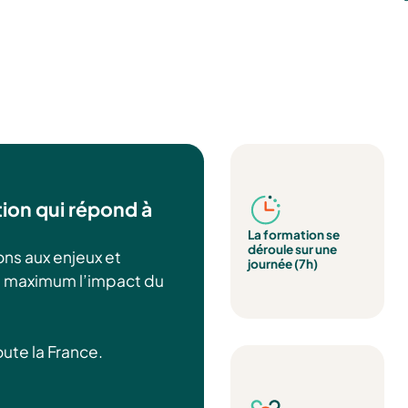
ion qui répond à
La formation se
déroule sur une
ns aux enjeux et
journée (7h)
de maximum l’impact du
oute la France.