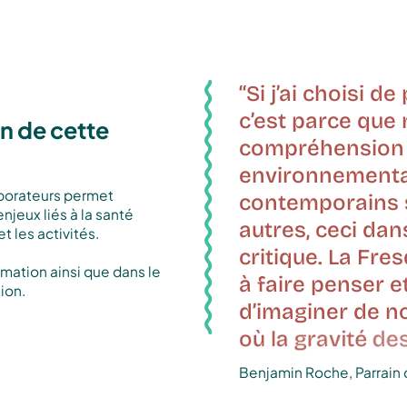
“Si
j’ai
choisi
de
c’est
parce
que
on de cette
compréhension
environnementa
aborateurs permet
contemporains
jeux liés à la santé
autres,
ceci
dan
t les activités.
critique.
La
Fres
mation ainsi que dans le
à
faire
penser
e
ion.
d’imaginer
de
n
où
la
gravité
de
Benjamin Roche, Parrain 