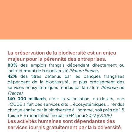
La préservation de la biodiversité est un enjeu
majeur pour la pérennité des entreprises.
80%
des emplois français dépendent directement ou
indirectement de la biodiversité
(Nature France)
42%
des titres détenus par les banques françaises
dépendent de la biodiversité, et plus précisément des
services écosystémiques rendus par la nature
(Banque de
France)
140 000 milliards
, c’est la valorisation, en dollars, que
l’OCDE a fait des services dits « écosystémiques » rendus
chaque année par la biodiversité à l’homme, soit près de 1,5
fois le PIB mondial estimé par le FMI pour 2022
(OCDE)
Les activités humaines sont dépendantes des
services fournis gratuitement par la biodiversité,